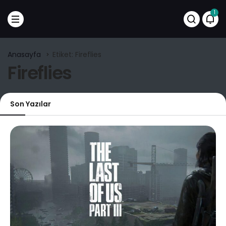
1
Anasayfa
Etiket: Fireflies
Fireflies
Son Yazılar