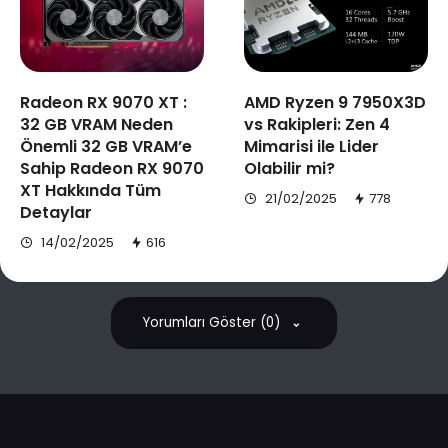
Radeon RX 9070 XT :
AMD Ryzen 9 7950X3D
32 GB VRAM Neden
vs Rakipleri: Zen 4
Önemli 32 GB VRAM’e
Mimarisi ile Lider
Sahip Radeon RX 9070
Olabilir mi?
XT Hakkında Tüm
21/02/2025
778
Detaylar
14/02/2025
616
Yorumları Göster (0)