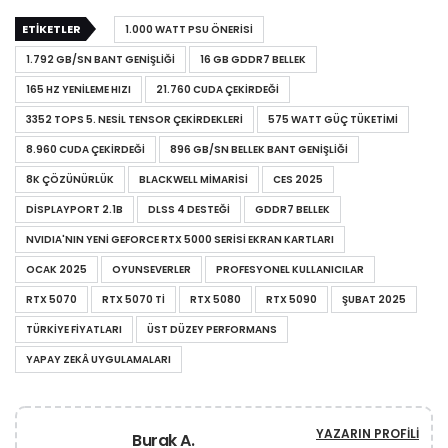
ETIKETLER
1.000 WATT PSU ÖNERISI
1.792 GB/SN BANT GENIŞLIĞI
16 GB GDDR7 BELLEK
165 HZ YENILEME HIZI
21.760 CUDA ÇEKIRDEĞI
3352 TOPS 5. NESIL TENSOR ÇEKIRDEKLERI
575 WATT GÜÇ TÜKETIMI
8.960 CUDA ÇEKIRDEĞI
896 GB/SN BELLEK BANT GENIŞLIĞI
8K ÇÖZÜNÜRLÜK
BLACKWELL MIMARISI
CES 2025
DISPLAYPORT 2.1B
DLSS 4 DESTEĞI
GDDR7 BELLEK
NVIDIA'NIN YENI GEFORCE RTX 5000 SERISI EKRAN KARTLARI
OCAK 2025
OYUNSEVERLER
PROFESYONEL KULLANICILAR
RTX 5070
RTX 5070 TI
RTX 5080
RTX 5090
ŞUBAT 2025
TÜRKIYE FIYATLARI
ÜST DÜZEY PERFORMANS
YAPAY ZEKÂ UYGULAMALARI
YAZARIN PROFILI
Burak A.