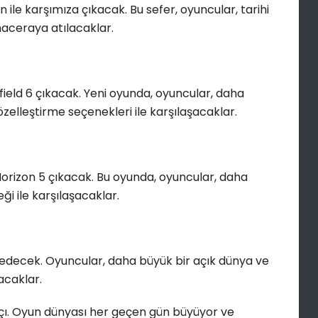
n ile karşımıza çıkacak. Bu sefer, oyuncular, tarihi
maceraya atılacaklar.
efield 6 çıkacak. Yeni oyunda, oyuncular, daha
zelleştirme seçenekleri ile karşılaşacaklar.
 Horizon 5 çıkacak. Bu oyunda, oyuncular, daha
ği ile karşılaşacaklar.
am edecek. Oyuncular, daha büyük bir açık dünya ve
acaklar.
açı. Oyun dünyası her geçen gün büyüyor ve