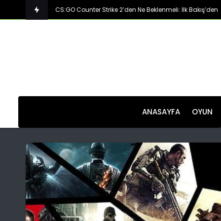
CS:GO Counter Strike 2’den Ne Beklenmeli: İlk Bakış’den N
ANASAYFA
OYUN