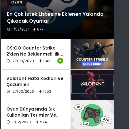
OYUN
En Çok İstek Listesine Eklenen Yakında
Çıkacak Oyunlar
11/02/2024
877
CS:GO Counter Strike
2’den Ne Beklenmeli: İlk
Bakış’den Ne Beklenmeli:
27/03/2023
1142
İlk Bakış
Valorant Hata Kodları Ve
Çözümleri
27/03/2023
1053
Oyun Dünyasında Sık
Kullanılan Terimler Ve
Anlamları
11/12/2023
974